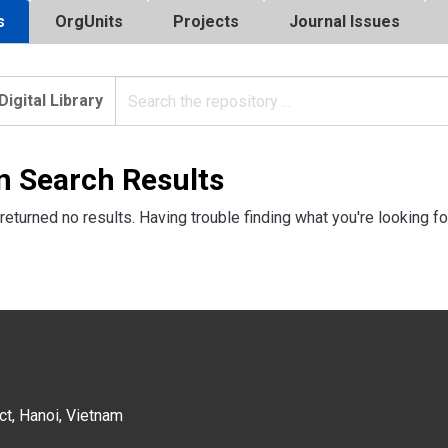
s
OrgUnits
Projects
Journal Issues
Digital Library
n Search Results
returned no results. Having trouble finding what you're looking fo
ct, Hanoi, Vietnam