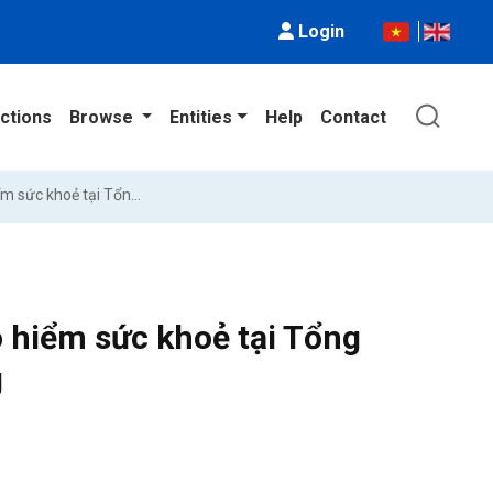
Login
ctions
Browse
Entities
Help
Contact
Chất lượng dịch vụ xử lý bồi thường bảo hiểm sức khoẻ tại Tổng Công ty Cổ phần Bảo hiểm Hùng Vương
o hiểm sức khoẻ tại Tổng
g