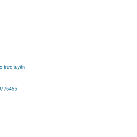
p trực tuyến
89/75455