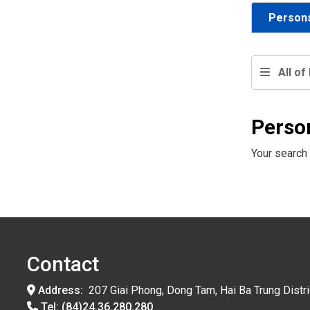
Person
All of 
Perso
Your search 
Contact
Address:
207 Giai Phong, Dong Tam, Hai Ba Trung Distri
Tel:
(84)24.36.280.280