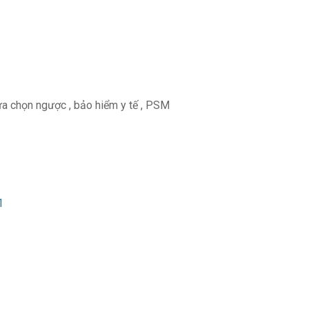
ựa chọn ngược
,
bảo hiểm y tế
,
PSM
1