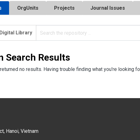
s
OrgUnits
Projects
Journal Issues
Digital Library
n Search Results
returned no results. Having trouble finding what you're looking fo
ct, Hanoi, Vietnam