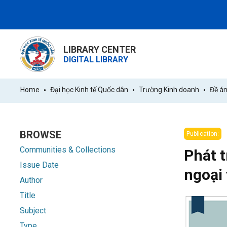
LIBRARY CENTER
DIGITAL LIBRARY
Home
Đại học Kinh tế Quốc dân
Trường Kinh doanh
Đề án
BROWSE
Publication:
Communities & Collections
Phát t
Issue Date
ngoại
Author
Title
Subject
Type