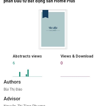
phần Đầu tư Bất động sản Home Plus
Abstracts views
Views & Download
6
0
Authors
Bùi Thị Đào
Advisor