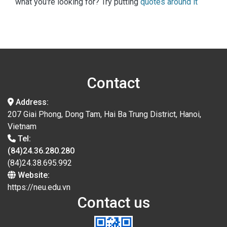
what you're looking for? Try putting
quotes around it
Contact
Address:
207 Giai Phong, Dong Tam, Hai Ba Trung District, Hanoi,
Vietnam
Tel:
(84)24.36.280.280
(84)24.38.695.992
Website:
https://neu.edu.vn
Contact us