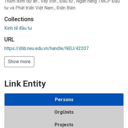
Thẩm định dự án
,
Vay vốn
,
Đầu tư
,
Ngân hàng TMCP Đầu
tư và Phát triển Việt Nam
,
Điện Biên
Collections
Kinh tế đầu tư
URL
https://dlib.neu.edu.vn/handle/NEU/42207
Show more
Link Entity
Persons
OrgUnits
Projects