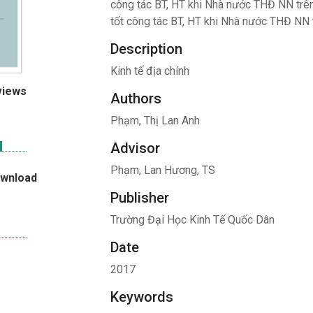
công tác BT, HT khi Nhà nước THĐ NN trên
tốt công tác BT, HT khi Nhà nước THĐ NN 
Description
Kinh tế địa chính
views
Authors
Phạm, Thị Lan Anh
Advisor
Phạm, Lan Hương, TS
ownload
Publisher
Trường Đại Học Kinh Tế Quốc Dân
Date
2017
Keywords