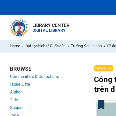
LIBRARY CENTER
DIGITAL LIBRARY
Home
Đại học Kinh tế Quốc dân
Trường Kinh doanh
Đề án
BROWSE
Publication:
Communities & Collections
Công t
Issue Date
trên đ
Author
Title
Subject
Type