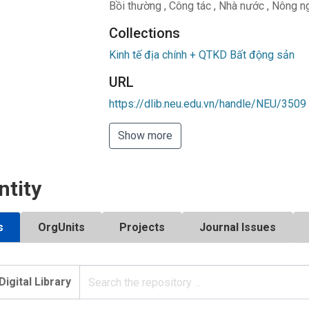
Bồi thường
,
Công tác
,
Nhà nước
,
Nông ng
Collections
Kinh tế địa chính + QTKD Bất động sản
URL
https://dlib.neu.edu.vn/handle/NEU/3509
Show more
ntity
s
OrgUnits
Projects
Journal Issues
Digital Library