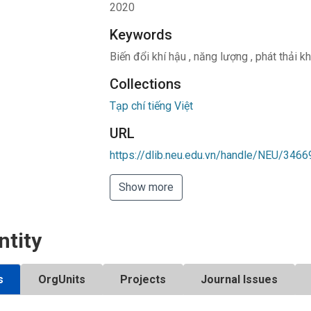
2020
Keywords
Biến đổi khí hậu
,
năng lượng
,
phát thải kh
Collections
Tạp chí tiếng Việt
URL
https://dlib.neu.edu.vn/handle/NEU/3466
Show more
ntity
s
OrgUnits
Projects
Journal Issues