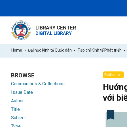
LIBRARY CENTER
DIGITAL LIBRARY
Home
Đại học Kinh tế Quốc dân
Tạp chí Kinh tế Phát triển
BROWSE
Publication:
Communities & Collections
Hướng
Issue Date
với bi
Author
Title
Subject
Type