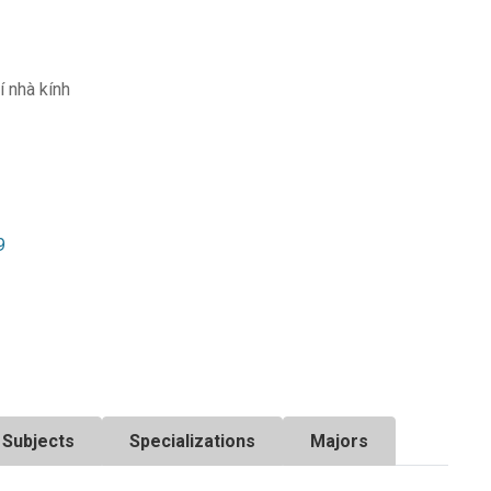
í nhà kính
9
Subjects
Specializations
Majors