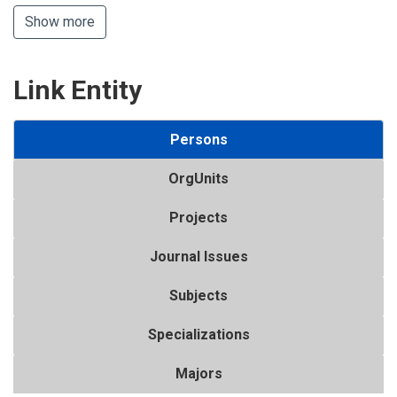
Show more
Link Entity
Persons
OrgUnits
Projects
Journal Issues
Subjects
Specializations
Majors