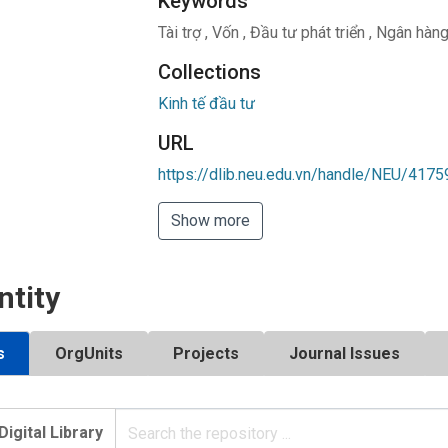
Keywords
Tài trợ
,
Vốn
,
Đầu tư phát triển
,
Ngân hàng 
Collections
Kinh tế đầu tư
URL
https://dlib.neu.edu.vn/handle/NEU/4175
Show more
ntity
s
OrgUnits
Projects
Journal Issues
Digital Library