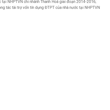
ước tại NHPTVN chi nhánh Thanh Hoá giai đoạn 2014-2016;
công tác tài trợ vốn tín dụng ĐTPT của nhà nước tại NHPTVN