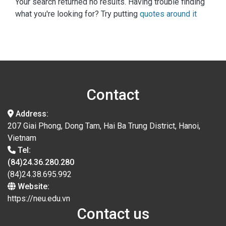
Your search returned no results. Having trouble finding
what you're looking for? Try putting
quotes around it
Contact
Address:
207 Giai Phong, Dong Tam, Hai Ba Trung District, Hanoi,
Vietnam
Tel:
(84)24.36.280.280
(84)24.38.695.992
Website:
https://neu.edu.vn
Contact us