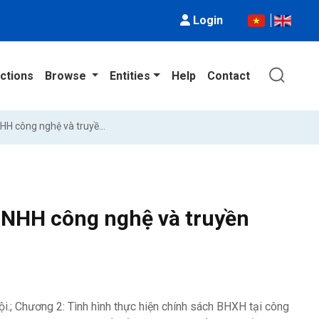
Login
ctions
Browse
Entities
Help
Contact
Tình hình thực hiện BHXH tại Công ty TNHH công nghệ và truyền thông Lor Ideas
 TNHH công nghệ và truyền
i.; Chương 2: Tình hình thực hiện chính sách BHXH tại công