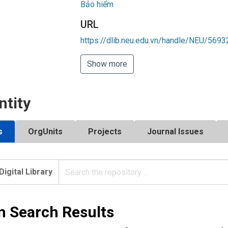
Bảo hiểm
URL
https://dlib.neu.edu.vn/handle/NEU/5693
Show more
ntity
s
OrgUnits
Projects
Journal Issues
Digital Library
n Search Results