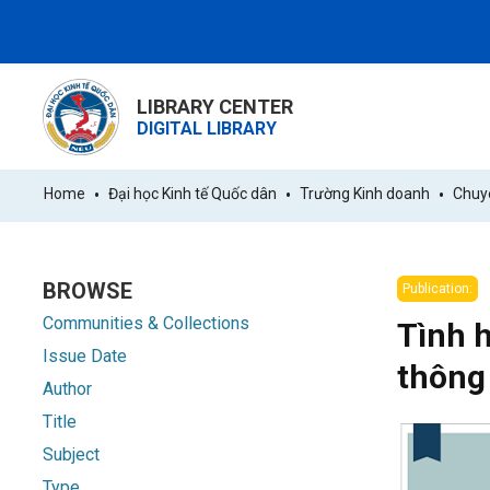
LIBRARY CENTER
DIGITAL LIBRARY
Home
Đại học Kinh tế Quốc dân
Trường Kinh doanh
Chuyê
BROWSE
Publication:
Communities & Collections
Tình 
Issue Date
thông 
Author
Title
Subject
Type