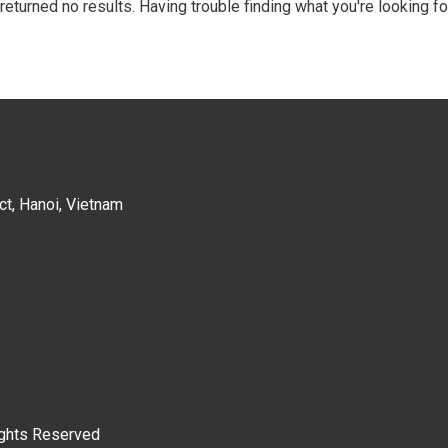
returned no results. Having trouble finding what you're looking fo
ct, Hanoi, Vietnam
ights Reserved