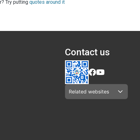
r? Try putting
quotes around it
Contact us
Related websites