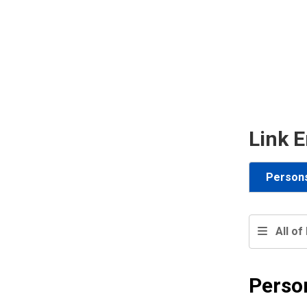
Link E
Person
All of 
Perso