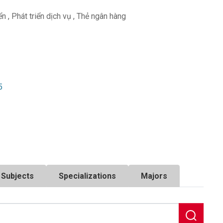
iển
,
Phát triển dịch vụ
,
Thẻ ngân hàng
5
Subjects
Specializations
Majors