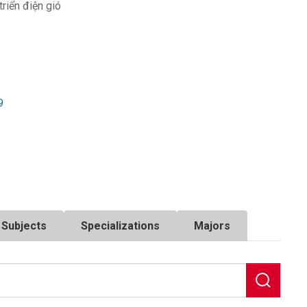
triển điện gió
9
Subjects
Specializations
Majors