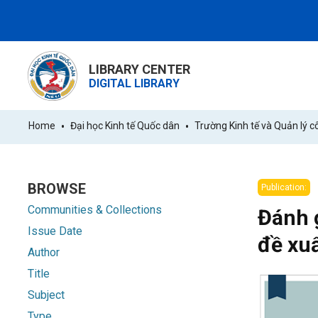
LIBRARY CENTER
DIGITAL LIBRARY
Home
Đại học Kinh tế Quốc dân
Trường Kinh tế và Quản lý c
BROWSE
Publication:
Communities & Collections
Đánh g
Issue Date
đề xuấ
Author
Title
Subject
Type