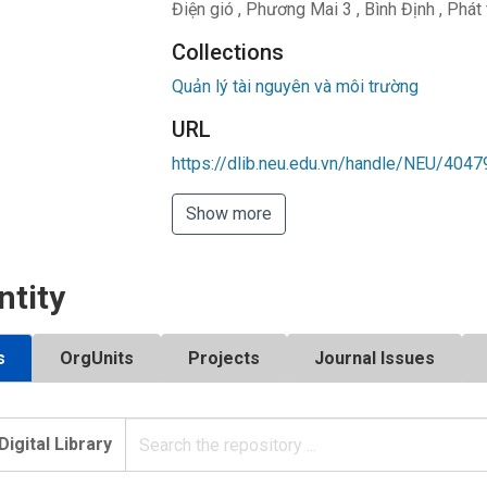
Điện gió
,
Phương Mai 3
,
Bình Định
,
Phát 
Collections
Quản lý tài nguyên và môi trường
URL
https://dlib.neu.edu.vn/handle/NEU/4047
Show more
ntity
s
OrgUnits
Projects
Journal Issues
Digital Library