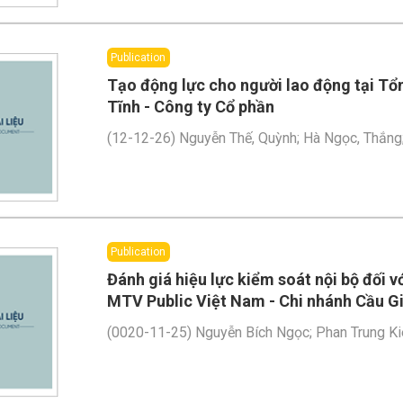
Publication
Tạo động lực cho người lao động tại Tổ
Tĩnh - Công ty Cổ phần
(
12-12-26
)
Nguyễn Thế, Quỳnh
;
Hà Ngọc, Thắng
Publication
Đánh giá hiệu lực kiểm soát nội bộ đối 
MTV Public Việt Nam - Chi nhánh Cầu G
(
0020-11-25
)
Nguyễn Bích Ngọc
;
Phan Trung Ki