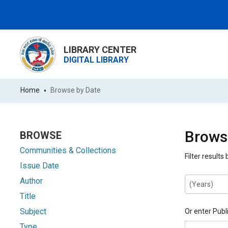
LIBRARY CENTER
DIGITAL LIBRARY
Home
Browse by Date
Browsi
BROWSE
Communities & Collections
Filter results
Issue Date
Author
Title
Subject
Or enter Publ
Type