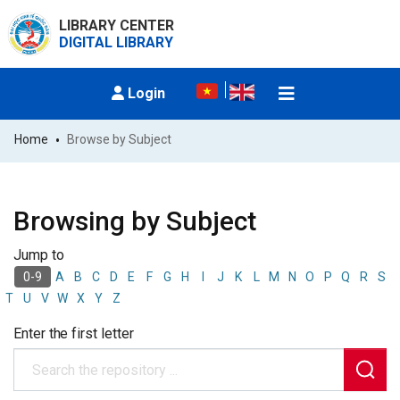
LIBRARY CENTER
DIGITAL LIBRARY
Login
Home
Browse by Subject
Browsing by Subject
Jump to
A
B
C
D
E
F
G
H
I
J
K
L
M
N
O
P
Q
R
S
0-9
T
U
V
W
X
Y
Z
Enter the first letter