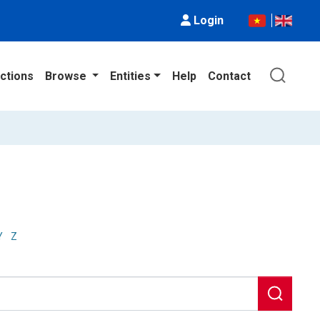
Login
ctions
Browse
Entities
Help
Contact
Y
Z