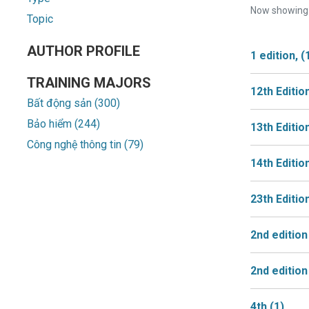
Now showin
Topic
AUTHOR PROFILE
1 edition,
(
TRAINING MAJORS
12th Editio
Bất động sản (300)
Bảo hiểm (244)
13th Editio
Công nghệ thông tin (79)
14th Editio
23th Editio
2nd editio
2nd edition
4th
(1)