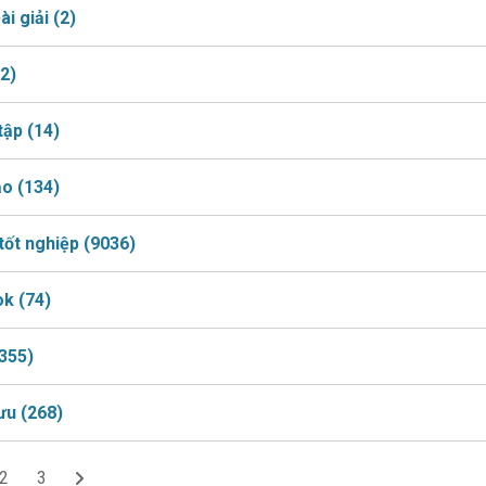
ài giải
(2)
(2)
 tập
(14)
ảo
(134)
tốt nghiệp
(9036)
ok
(74)
355)
lưu
(268)
2
3