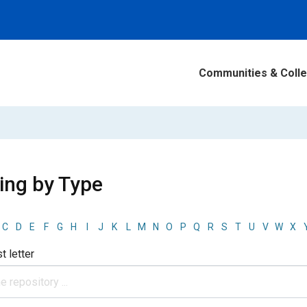
Communities & Colle
ing by Type
C
D
E
F
G
H
I
J
K
L
M
N
O
P
Q
R
S
T
U
V
W
X
st letter