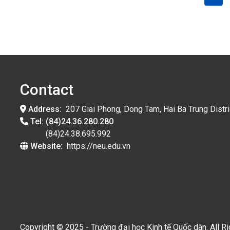
(curr
Contact
Address:
207 Giai Phong, Dong Tam, Hai Ba Trung Distri
Tel:
(84)24.36.280.280
(84)24.38.695.992
Website:
https://neu.edu.vn
Copyright © 2025 - Trường đại học Kinh tế Quốc dân. All R