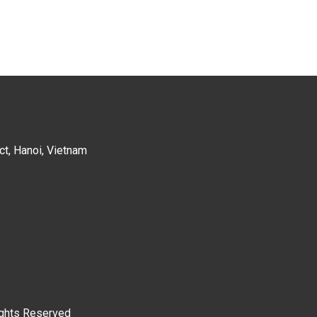
ent)
ct, Hanoi, Vietnam
ights Reserved