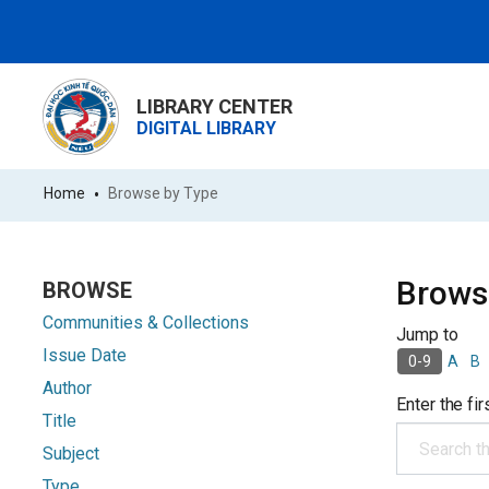
LIBRARY CENTER
DIGITAL LIBRARY
Home
Browse by Type
Brows
BROWSE
Communities & Collections
Jump to
Issue Date
A
B
0-9
Author
Enter the fir
Title
Subject
Type