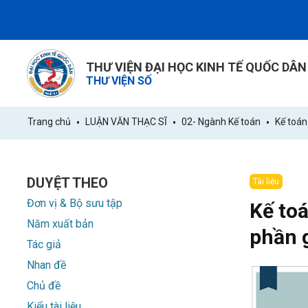
THƯ VIỆN ĐẠI HỌC KINH TẾ QUỐC DÂN
THƯ VIỆN SỐ
Trang chủ
LUẬN VĂN THẠC SĨ
02- Ngành Kế toán
Kế toán
DUYỆT THEO
Tài liệu
Đơn vị & Bộ sưu tập
Kế toá
Năm xuất bản
phần g
Tác giả
Nhan đề
Chủ đề
Kiểu tài liệu