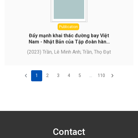
Publication
Đẩy mạnh khai thác đường bay Việt
Nam - Nhật Bản của Tập đoàn hàng
không ALL Nippon Airways
(
2023
)
Trần, Lê Minh Anh
;
Trần, Thọ Đạt
1
2
3
4
5
...
110
(current)
Contact