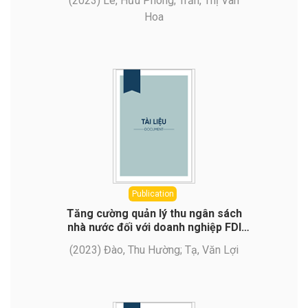
(
2023
)
Lê, Hữu Phong
;
Trần, Thị Vân
Công ty cổ phần nội thất TPA Décor
Hoa
Publication
Tăng cường quản lý thu ngân sách
nhà nước đối với doanh nghiệp FDI
trên địa bàn thành phố Hồ Chí Minh
(
2023
)
Đào, Thu Hường
;
Tạ, Văn Lợi