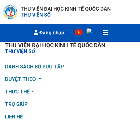
THƯ VIỆN ĐẠI HỌC KINH TẾ QUỐC DÂN
THƯ VIỆN SỐ
Đăng nhập
THƯ VIỆN ĐẠI HỌC KINH TẾ QUỐC DÂN
Trang chủ
Đại học Kinh tế Quốc dân
THƯ VIỆN SỐ
Viện Ngân hàng - Tài chính
Chuyên đề tốt nghiệp
DANH SÁCH BỘ SƯU TẬP
DUYỆT THEO
Chuyên đề tốt nghiệp
THỰC THỂ
1185 ấn phẩm có sẵn
TRỢ GIÚP
LIÊN HỆ
Đang tải...