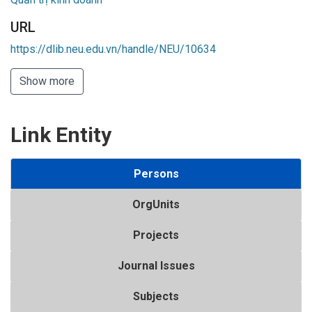
URL
https://dlib.neu.edu.vn/handle/NEU/10634
Show more
Link Entity
Persons
OrgUnits
Projects
Journal Issues
Subjects