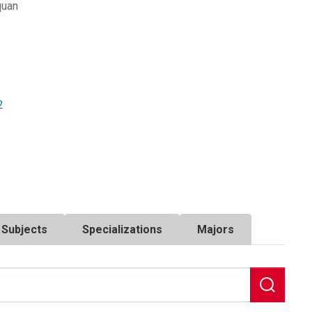
quan
2
Subjects
Specializations
Majors