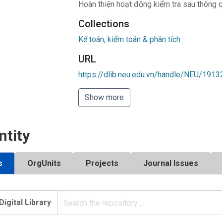
Hoàn thiện hoạt động kiểm tra sau thông 
Collections
Kế toán, kiểm toán & phân tích
URL
https://dlib.neu.edu.vn/handle/NEU/1913
Show more
ntity
s
OrgUnits
Projects
Journal Issues
Digital Library