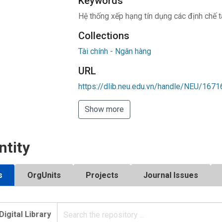
Keywords
Hệ thống xếp hạng tín dụng các định chế t
Collections
Tài chính - Ngân hàng
URL
https://dlib.neu.edu.vn/handle/NEU/1671
Show more
ntity
s
OrgUnits
Projects
Journal Issues
Digital Library