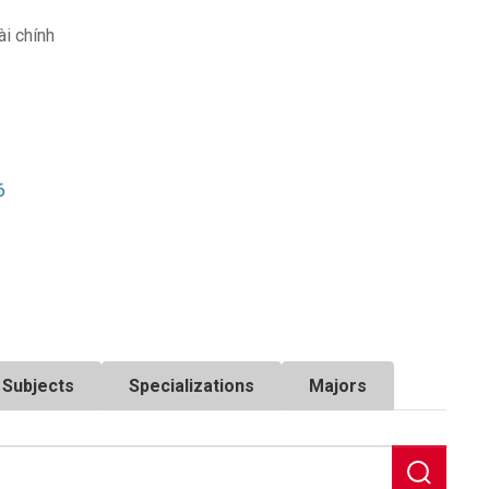
ài chính
6
Subjects
Specializations
Majors