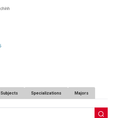
 chính
5
Subjects
Specializations
Majors