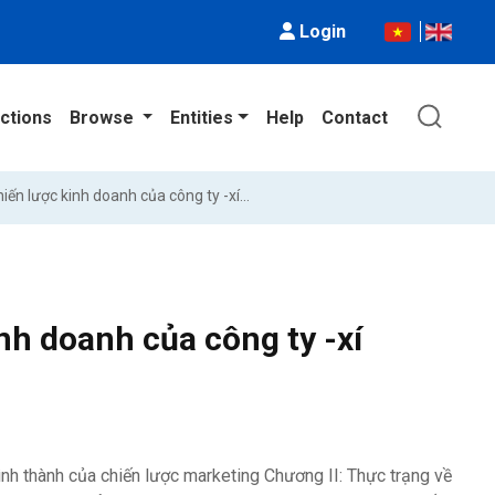
Login
ctions
Browse
Entities
Help
Contact
Môi trường marketing với chiến lược kinh doanh của công ty -xí nghiệp hiện nay
nh doanh của công ty -xí
nh thành của chiến lược marketing Chương II: Thực trạng về