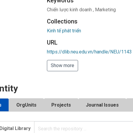
Keywords
Chiến lược kinh doanh
,
Marketing
Collections
Kinh tế phát triển
URL
https://dlib.neu.edu.vn/handle/NEU/1143
Show more
ntity
s
OrgUnits
Projects
Journal Issues
Digital Library