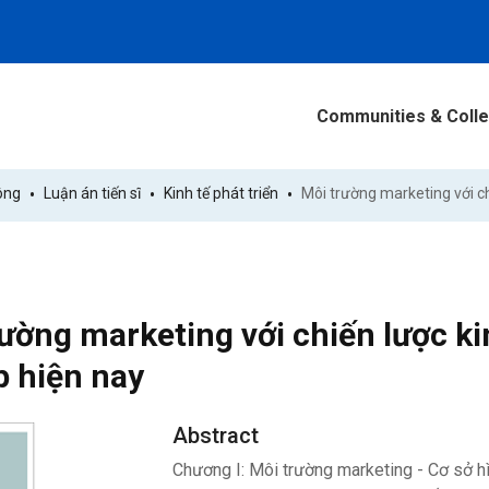
Communities & Colle
ông
Luận án tiến sĩ
Kinh tế phát triển
ường marketing với chiến lược ki
p hiện nay
Abstract
Chương I: Môi trường marketing - Cơ sở hì