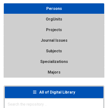
Persons
OrgUnits
Projects
Journal Issues
Subjects
Specializations
Majors
All of Digital Library