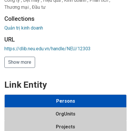
Công ty
,
Dệt may
,
Hiệu quả
,
Kinh doanh
,
Phân tích
,
Thương mại
,
Đầu tư
Collections
Quản trị kinh doanh
URL
https://dlib.neu.edu.vn/handle/NEU/12303
Show more
Link Entity
Persons
OrgUnits
Projects