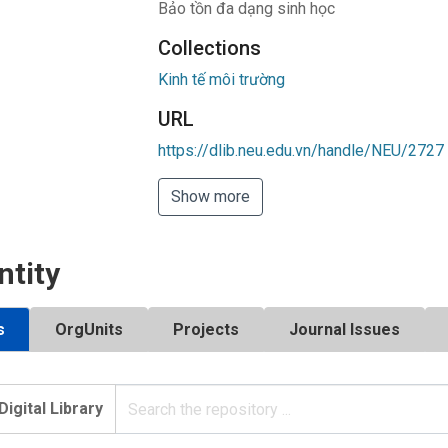
Bảo tồn đa dạng sinh học
Collections
Kinh tế môi trường
URL
https://dlib.neu.edu.vn/handle/NEU/2727
Show more
ntity
s
OrgUnits
Projects
Journal Issues
Digital Library