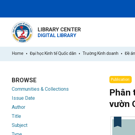
LIBRARY CENTER
DIGITAL LIBRARY
Home
Đại học Kinh tế Quốc dân
Trường Kinh doanh
Đề án
BROWSE
Publication:
Communities & Collections
Phân t
Issue Date
vườn 
Author
Title
Subject
Type