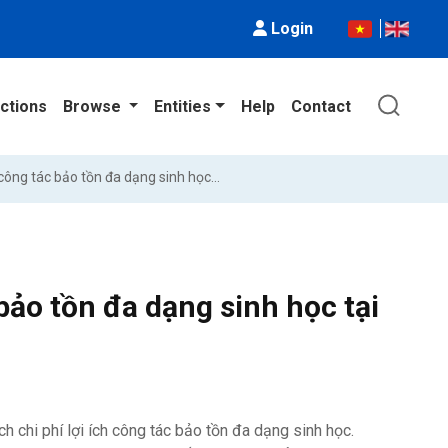
Login
ctions
Browse
Entities
Help
Contact
Phân tích chi phí - lợi ích của công tác bảo tồn đa dạng sinh học tại vườn Quốc gia Xuân Thủy
 bảo tồn đa dạng sinh học tại
h chi phí lợi ích công tác bảo tồn đa dạng sinh học.