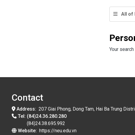
All of 
Perso
Your search 
Contact
Address:
207 Giai Phong, Dong Tam, Hai Ba Trung Distri
Tel:
(84)24.36.280.280
(84)24.38.695.992
Website:
https://neu.edu.vn