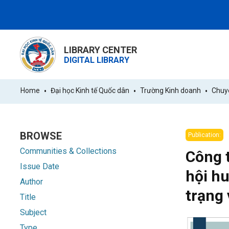
LIBRARY CENTER
DIGITAL LIBRARY
Home
Đại học Kinh tế Quốc dân
Trường Kinh doanh
Chuyê
BROWSE
Publication:
Communities & Collections
Công t
Issue Date
hội hu
Author
trạng 
Title
Subject
Type