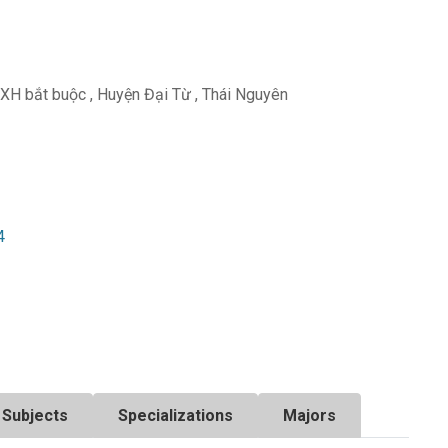
XH bắt buộc
,
Huyện Đại Từ
,
Thái Nguyên
4
Subjects
Specializations
Majors