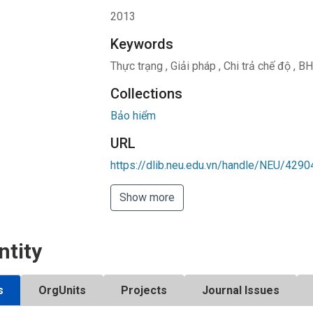
2013
Keywords
Thực trạng
,
Giải pháp
,
Chi trả chế độ
,
BH
Collections
Bảo hiểm
URL
https://dlib.neu.edu.vn/handle/NEU/4290
Show more
ntity
s
OrgUnits
Projects
Journal Issues