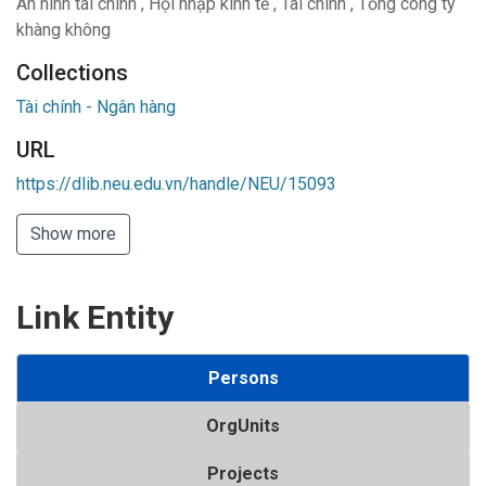
An ninh tài chính
,
Hội nhập kinh tế
,
Tài chính
,
Tổng công ty
khàng không
Collections
Tài chính - Ngân hàng
URL
https://dlib.neu.edu.vn/handle/NEU/15093
Show more
Link Entity
Persons
OrgUnits
Projects