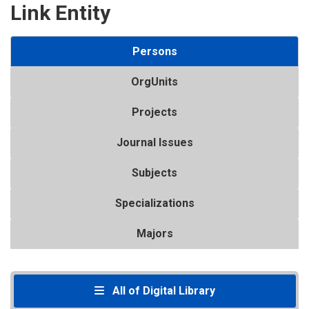
Link Entity
Persons
OrgUnits
Projects
Journal Issues
Subjects
Specializations
Majors
All of Digital Library