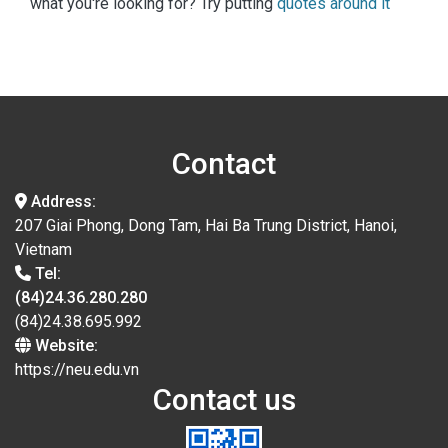
what you're looking for? Try putting
quotes around it
Contact
Address:
207 Giai Phong, Dong Tam, Hai Ba Trung District, Hanoi,
Vietnam
Tel:
(84)24.36.280.280
(84)24.38.695.992
Website:
https://neu.edu.vn
Contact us