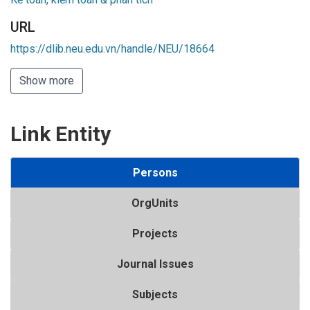
URL
https://dlib.neu.edu.vn/handle/NEU/18664
Show more
Link Entity
Persons
OrgUnits
Projects
Journal Issues
Subjects