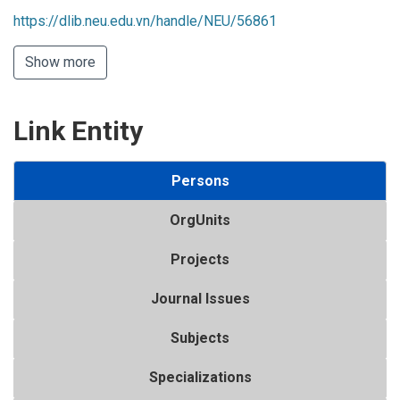
https://dlib.neu.edu.vn/handle/NEU/56861
Show more
Link Entity
Persons
OrgUnits
Projects
Journal Issues
Subjects
Specializations