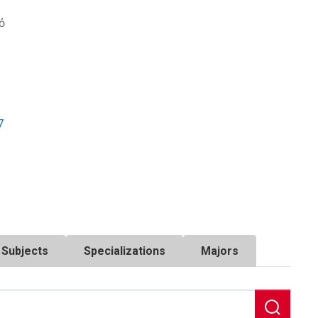
ỏ
7
Subjects
Specializations
Majors