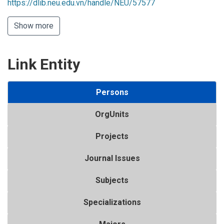
https://dlib.neu.edu.vn/handle/NEU/57577
Show more
Link Entity
Persons
OrgUnits
Projects
Journal Issues
Subjects
Specializations