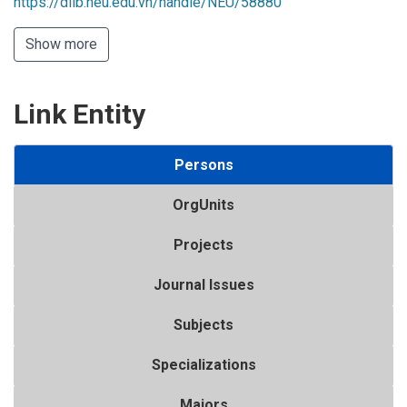
https://dlib.neu.edu.vn/handle/NEU/58880
Show more
Link Entity
Persons
OrgUnits
Projects
Journal Issues
Subjects
Specializations
Majors