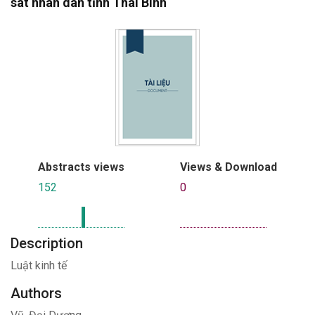
sát nhân dân tỉnh Thái Bình
Abstracts views
Views & Download
152
0
Description
Luật kinh tế
Authors