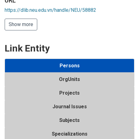
URL
https://dlib.neu.edu.vn/handle/NEU/58882
Show more
Link Entity
Persons
OrgUnits
Projects
Journal Issues
Subjects
Specializations