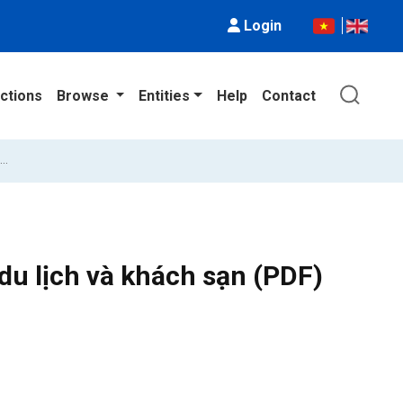
Login
ctions
Browse
Entities
Help
Contact
Slide bài giảng Quản trị nhân lực trong du lịch và khách sạn (PDF)
 du lịch và khách sạn (PDF)