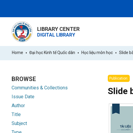
LIBRARY CENTER
DIGITAL LIBRARY
Home
Đại học Kinh tế Quốc dân
Học liệu môn học
Slide b
BROWSE
Publication:
Communities & Collections
Slide 
Issue Date
Author
Title
Subject
Type