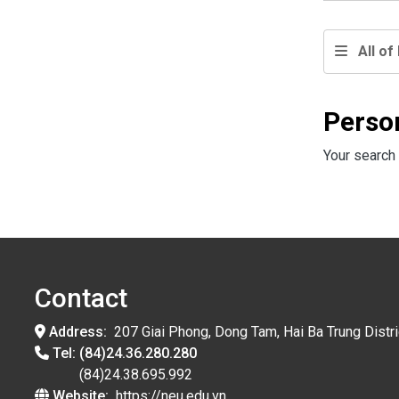
All of 
Perso
Your search 
Contact
Address:
207 Giai Phong, Dong Tam, Hai Ba Trung Distri
Tel:
(84)24.36.280.280
(84)24.38.695.992
Website:
https://neu.edu.vn