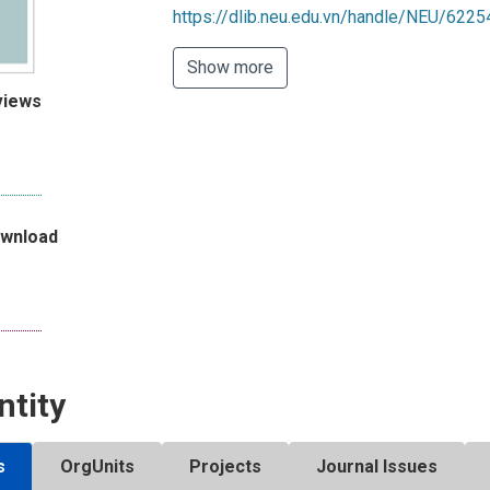
https://dlib.neu.edu.vn/handle/NEU/6225
Show more
views
ownload
ntity
s
OrgUnits
Projects
Journal Issues