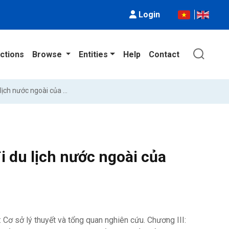
Login
ctions
Browse
Entities
Help
Contact
Các yếu tố ảnh hưởng đến quyết định đi du lịch nước ngoài của người Việt Nam
i du lịch nước ngoài của
: Cơ sở lý thuyết và tổng quan nghiên cứu. Chương III: