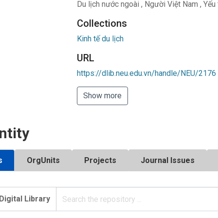
Du lịch nước ngoài
,
Người Việt Nam
,
Yếu 
Collections
Kinh tế du lịch
URL
https://dlib.neu.edu.vn/handle/NEU/2176
Show more
ntity
s
OrgUnits
Projects
Journal Issues
Digital Library