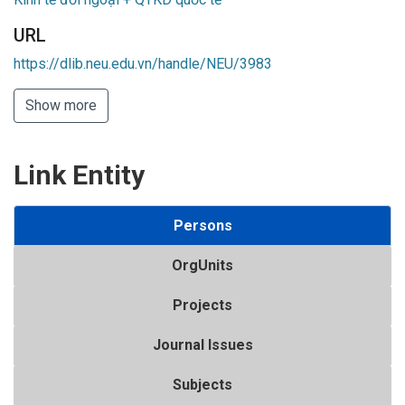
URL
https://dlib.neu.edu.vn/handle/NEU/3983
Show more
Link Entity
Persons
OrgUnits
Projects
Journal Issues
Subjects