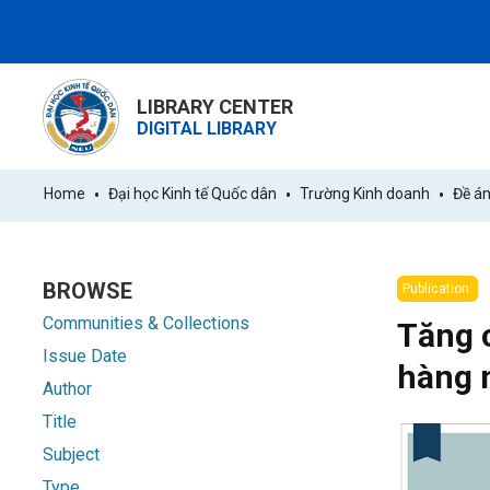
LIBRARY CENTER
DIGITAL LIBRARY
Home
Đại học Kinh tế Quốc dân
Trường Kinh doanh
Đề án
BROWSE
Publication:
Communities & Collections
Tăng c
Issue Date
hàng 
Author
Title
Subject
Type