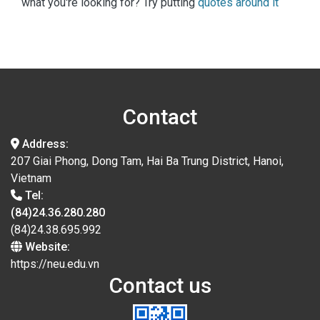
what you're looking for? Try putting
quotes around it
Contact
Address:
207 Giai Phong, Dong Tam, Hai Ba Trung District, Hanoi,
Vietnam
Tel:
(84)24.36.280.280
(84)24.38.695.992
Website:
https://neu.edu.vn
Contact us