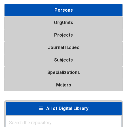
Persons
OrgUnits
Projects
Journal Issues
Subjects
Specializations
Majors
All of Digital Library